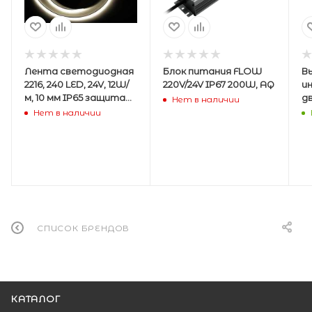
Лента светодиодная
Блок питания FLOW
В
2216, 240 LED, 24V, 12W/
220V/24V IP67 200W, AQ
и
м, 10 мм IP65 защита
д
Нет в наличии
от влаги,
ч
Нет в наличии
нейтральный белый
(а
5м, AQ
СПИСОК БРЕНДОВ
КАТАЛОГ