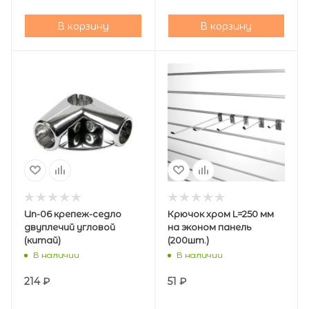
В корзину
В корзину
Un-06 крепеж-седло
Крючок хром L=250 мм
двуплечий угловой
на эконом панель
(китай)
(200шт.)
В наличии
В наличии
214
₽
51
₽