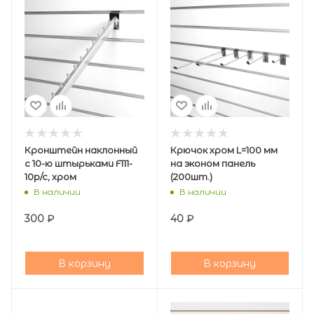
Кронштейн наклонный
Крючок хром L=100 мм
с 10-ю штырьками F111-
на эконом панель
10p/c, хром
(200шт.)
В наличии
В наличии
300
₽
40
₽
В корзину
В корзину