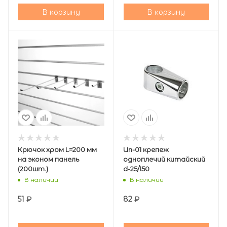
В корзину
В корзину
Крючок хром L=200 мм
Un-01 крепеж
на эконом панель
одноплечий китайский
(200шт.)
d-25/150
В наличии
В наличии
51
₽
82
₽