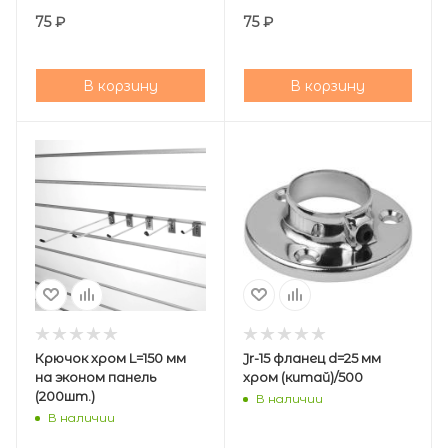
75
₽
75
₽
В корзину
В корзину
Крючок хром L=150 мм
Jr-15 фланец d=25 мм
на эконом панель
хром (китай)/500
(200шт.)
В наличии
В наличии