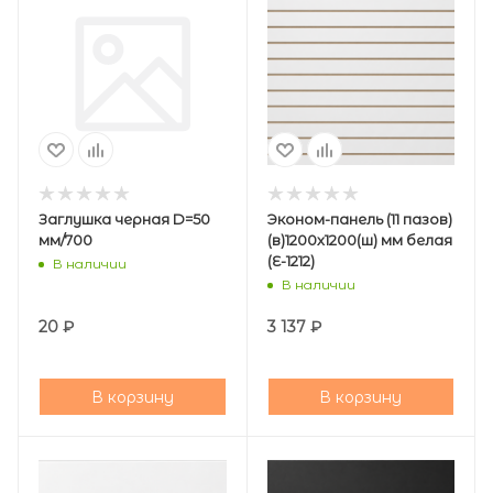
Заглушка черная D=50
Эконом-панель (11 пазов)
мм/700
(в)1200х1200(ш) мм белая
(E-1212)
В наличии
В наличии
20
₽
3 137
₽
В корзину
В корзину