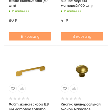
скоба никель браш (50
эконом черный
шт)
матовый (100 шт)
В наличии
В наличии
80
₽
41
₽
В корзину
В корзину
Райт эконом скоба 128
Кнопка универсальная
мм матовое золото
эконом матовое