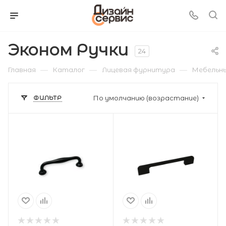
Эконом Ручки
24
—
—
—
Главная
Каталог
Лицевая фурнитура
Мебельны
ФИЛЬТР
По умолчанию (возрастание)