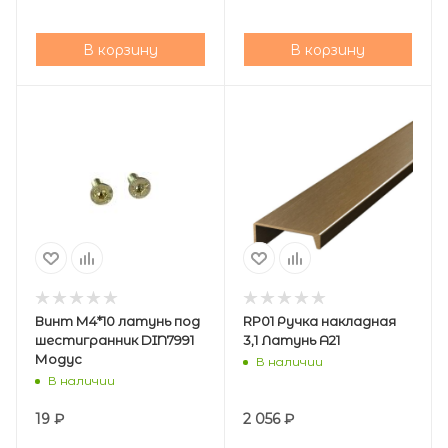
В корзину
В корзину
Винт М4*10 латунь под
RP01 Ручка накладная
шестигранник DIN7991
3,1 Латунь А21
Модус
В наличии
В наличии
19
₽
2 056
₽