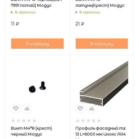
7991 потай) Модус
латунь(Крест) Модус
В наличии
В наличии
11
₽
21
₽
В корзину
В корзину
Винт М4*8 (крест)
Профиль фасадный mz
черный Модус
13 L=6000 мм Инокс А04