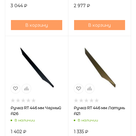
3 044
₽
2 977
₽
В корзину
В корзину
Ручка RT 446 мм Черный
Ручка RT 446 мм Латунь
А26
А21
В наличии
В наличии
1 402
₽
1 335
₽