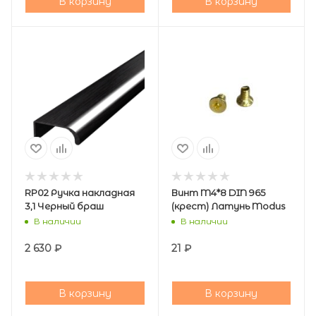
В корзину
В корзину
RP02 Ручка накладная
Винт M4*8 DIN 965
3,1 Черный браш
(крест) Латунь Modus
В наличии
В наличии
2 630
₽
21
₽
В корзину
В корзину