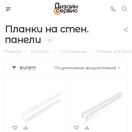
Планки на стен.
панели
30
—
—
—
Главная
Каталог
Столешницы
Планки для стол
ФИЛЬТР
По умолчанию (возрастание)