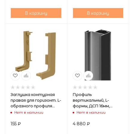
В корзину
В корзину
Заглушка контурная
Профиль
правая для горизонт. L-
вертикальный, L-
образного профиля
формы, ДСП 16мм,
,золото, AQ
5000мм, графит, AQ
Нет в наличии
Нет в наличии
155
₽
4 880
₽