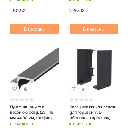
1 802
₽
2 363
₽
В корзину
В корзину
Профиль-ручка в
Заглушка глухая левая
верхнюю базу, ДСП 16
для горизонт. L-
мм, 4000 мм, графит,
образного профиля,
AQ
графит, AQ
В наличии
В наличии