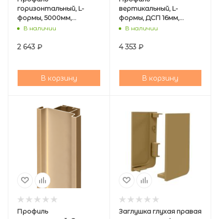
горизонтальный, L-
вертикальный, L-
формы, 5000мм,
формы, ДСП 16мм,
золото, AQ
5000мм, золото, AQ
В наличии
В наличии
2 643
₽
4 353
₽
В корзину
В корзину
Профиль
Заглушка глухая правая