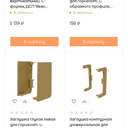
вертикальный, C-
для горизонт. L-
формы, ДСП 16мм,
образного профиля,
5000мм, золото, AQ
золото , AQ
В наличии
В наличии
5 139
₽
158
₽
В корзину
В корзину
Заглушка глухая левая
Заглушка контурная
для горизонт. L-
универсальная для