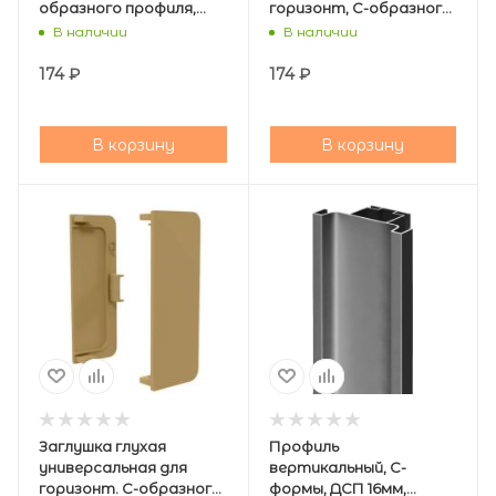
образного профиля,
горизонт, C-образного
золото, AQ
профиля,золото, AQ
В наличии
В наличии
174
₽
174
₽
В корзину
В корзину
Заглушка глухая
Профиль
универсальная для
вертикальный, C-
горизонт. C-образного
формы, ДСП 16мм,