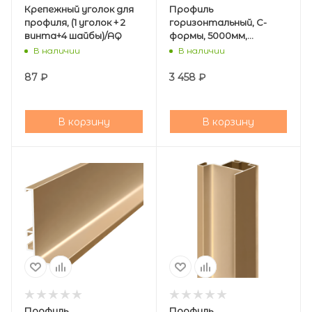
Крепежный уголок для
Профиль
профиля, (1 уголок + 2
горизонтальный, С-
винта+4 шайбы)/AQ
формы, 5000мм,
золото, AQ
В наличии
В наличии
87
₽
3 458
₽
В корзину
В корзину
Профиль
Профиль