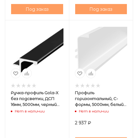
Под заказ
Под заказ
Ручка-профиль Gola-X
Профиль
без подсветки, ДСП
горизонтальный, С-
16мм, 5000мм, черный
формы, 5000мм, белый
матовый, AQ
мат., AQ
Нет в наличии
Нет в наличии
2 937
₽