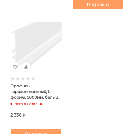
Под заказ
Профиль
горизонтальный, L-
формы, 5000мм, белый
мат., AQ
Нет в наличии
2 336
₽