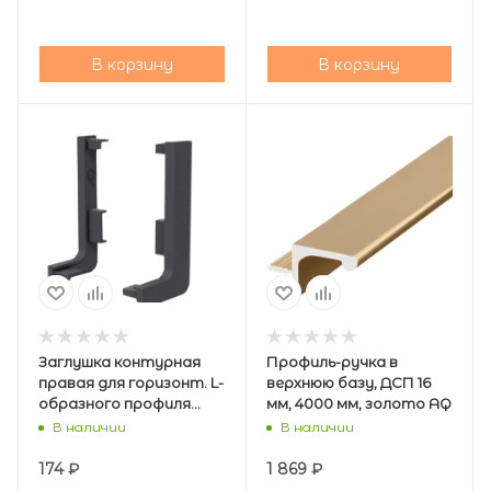
В корзину
В корзину
Заглушка контурная
Профиль-ручка в
правая для горизонт. L-
верхнюю базу, ДСП 16
образного профиля
мм, 4000 мм, золото AQ
,графит, AQ
В наличии
В наличии
174
₽
1 869
₽