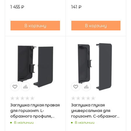
1 455
₽
141
₽
В корзину
В корзину
Заглушка глухая правая
Заглушка глухая
для горизонт. L-
универсальная для
образного профиля,
горизонт. C-образного
графит , AQ
профиля , графит, AQ
В наличии
В наличии