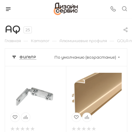
AQ
25
—
—
—
Главная
Каталог
Алюминиевые профиля
GOLA п
ФИЛЬТР
По умолчанию (возрастание)