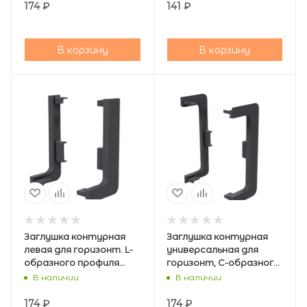
174
₽
141
₽
В корзину
В корзину
Заглушка контурная
Заглушка контурная
левая для горизонт. L-
универсальная для
образного профиля
горизонт, C-образного
,графит, AQ
профиля,графит, AQ
В наличии
В наличии
174
₽
174
₽