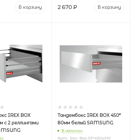
2 670
₽
В корзину
В корзину
окс IREX BOX
Тандембокс IREX BOX 450*
м с 2 реллингами
80мм белый SAMSUNG
SAMSUNG
В наличии
ии
Арт.: Irex -Box-93*450WH0