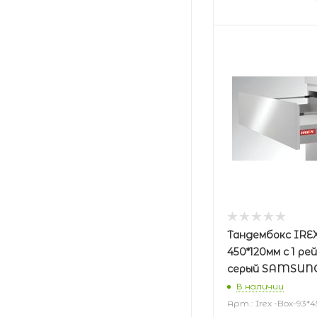
Тандембокс IRE
450*120мм с 1 ре
серый SAMSUN
В наличии
Арт.: Irex -Box-93*