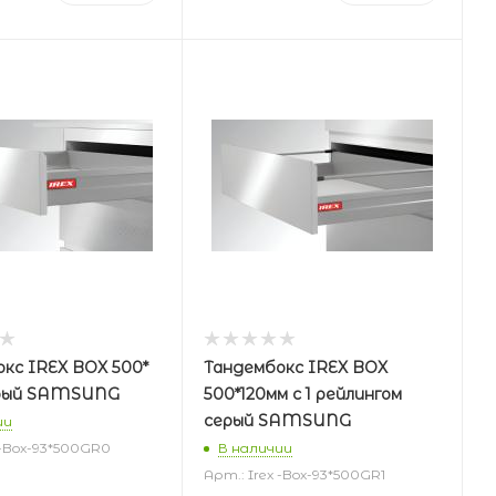
кс IREX BOX 500*
Тандембокс IREX BOX
рый SAMSUNG
500*120мм с 1 рейлингом
серый SAMSUNG
ии
 -Box-93*500GR0
В наличии
Арт.: Irex -Box-93*500GR1