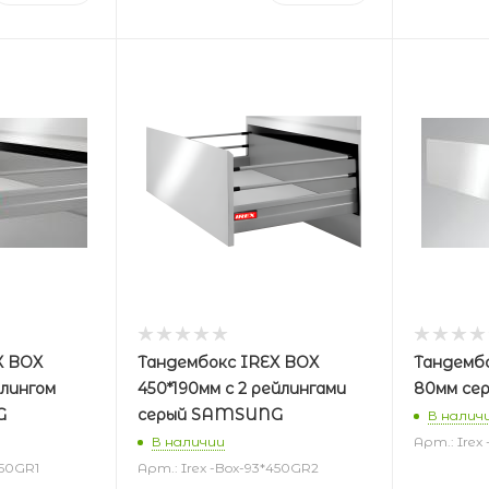
X BOX
Тандембокс IREX BOX
Тандембо
йлингом
450*190мм с 2 рейлингами
80мм се
G
серый SAMSUNG
В налич
В наличии
Арт.: Irex
450GR1
Арт.: Irex -Box-93*450GR2