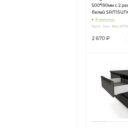
500*190мм с 2 р
белый SAMSUN
В наличии
Арт.: Irex -Box-93
2 670
₽