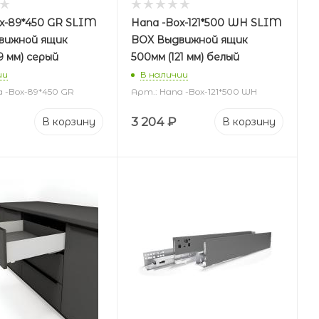
x-89*450 GR SLIM
Hana -Box-121*500 WH SLIM
вижной ящик
BOX Выдвижной ящик
9 мм) серый
500мм (121 мм) белый
ии
В наличии
a -Box-89*450 GR
Арт.: Hana -Box-121*500 WH
3 204
₽
В корзину
В корзину