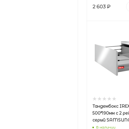
2 603
₽
Тандембокс IRE
500*190мм с 2 р
серый SAMSUN
В наличии