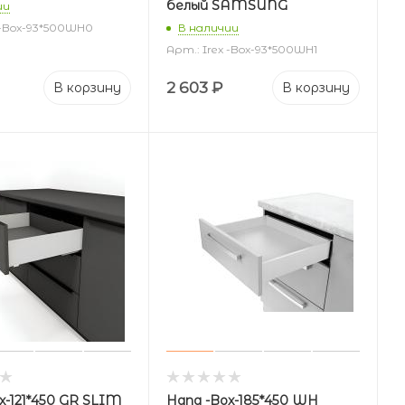
белый SAMSUNG
ии
 -Box-93*500WH0
В наличии
Арт.: Irex -Box-93*500WH1
2 603
₽
В корзину
В корзину
x-121*450 GR SLIM
Hana -Box-185*450 WH