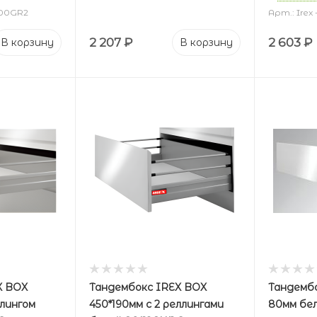
500GR2
Арт.: Irex
2 207
₽
2 603
₽
В корзину
В корзину
X BOX
Тандембокс IREX BOX
Тандембо
ллингом
450*190мм с 2 реллингами
80мм б