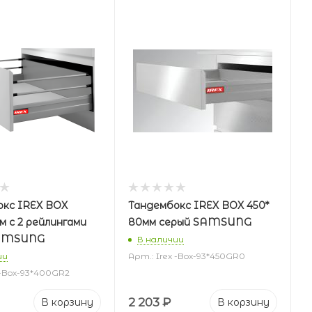
окс IREX BOX
Тандембокс IREX BOX 450*
м с 2 рейлингами
80мм серый SAMSUNG
SAMSUNG
В наличии
ии
Арт.: Irex -Box-93*450GR0
 -Box-93*400GR2
2 203
₽
В корзину
В корзину