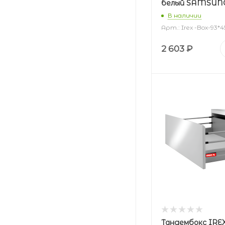
белый SAMSUN
В наличии
Арт.: Irex -Box-93*
2 603
₽
Тандембокс IRE