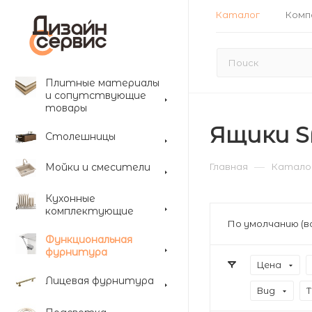
Каталог
Комп
Плитные материалы
и сопутствующие
товары
Ящики 
Столешницы
—
Мойки и смесители
Главная
Катало
Кухонные
комплектующие
По умолчанию (в
Функциональная
фурнитура
Цена
Лицевая фурнитура
Вид