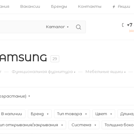
ания
Вакансии
Бренды
Контакты
Акции
+7 
Каталог
ЗА
SAMSUNG
29
—
—
—
г
Функциональная фурнитура
Мебельные ящики
озрастание)
В наличии
Бренд
Тип товара
Цвет
Длина
Тип открывания/закрывания
Система
Толщина боко