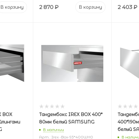
2 870
₽
2 403
₽
В корзину
В корзину
X BOX
Тандембокс IREX BOX 400*
Тандемб
ейлингами
80мм белый SAMSUNG
400*190м
G
белый 
В наличии
Арт.: Irex -Box-93*400WH0
В налич