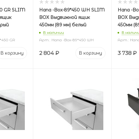
50 GR SLIM
Hana -Box-89*450 WH SLIM
Hana -Bo
 ящик
BOX Выдвижной ящик
BOX Выд
ерый
450мм (89 мм) белый
450мм (8
В наличии
В налич
5*450 GR
Арт.: Hana -Box-89*450 WH
Арт.: Han
2 804
₽
3 738
₽
В корзину
В корзину