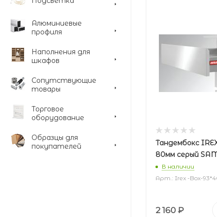
Подсветка
Алюминиевые
профиля
Наполнения для
шкафов
Сопутствующие
товары
Торговое
оборудование
Образцы для
Тандембокс IRE
покупателей
80мм серый S
В наличии
Арт.: Irex -Box-93
2 160
₽