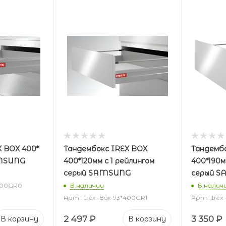
X BOX 400*
Тандембокс IREX BOX
Тандемб
AMSUNG
400*120мм с 1 рейлингом
400*190м
серый SAMSUNG
серый 
*400GR0
В наличии
В налич
Арт.: Irex -Box-93*400GR1
Арт.: Irex
2 497
₽
3 350
₽
В корзину
В корзину