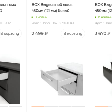
еллингами
BOX Выдвижной ящик
BOX Выд
G
450мм (121 мм) белый
450мм (12
В наличии
В налич
*500WH2
Арт.: Hana -Box-121*450 WH
Арт.: Hana
2 499
₽
3 670
₽
В корзину
В корзину