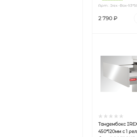
Арт.: Irex -Box-93*
2 790
₽
Тандембокс IRE
450*120мм с 1 ре