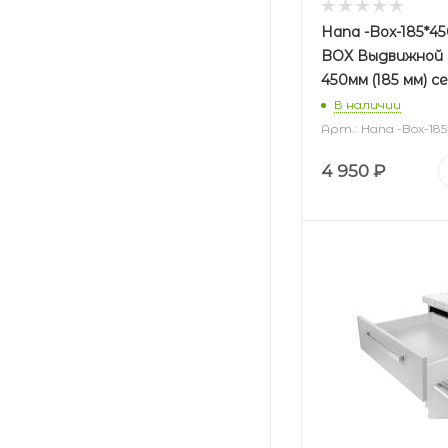
Hana -Box-185*4
BOX Выдвижной
450мм (185 мм) с
В наличии
Арт.: Hana -Box-18
4 950
₽