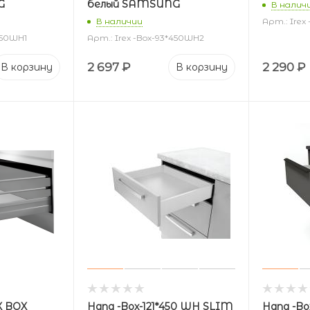
G
белый SAMSUNG
В налич
В наличии
Арт.: Irex
450WH1
Арт.: Irex -Box-93*450WH2
2 697
₽
2 290
₽
В корзину
В корзину
X BOX
Hana -Box-121*450 WH SLIM
Hana -Bo