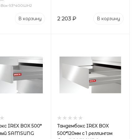
 -Box-93*400WH2
2 203
₽
В корзину
В корзину
кс IREX BOX 500*
Тандембокс IREX BOX
елый SAMSUNG
500*120мм с 1 реллингом