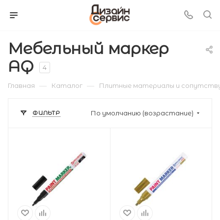
Мебельный маркер
AQ
4
—
—
Главная
Каталог
Плитные материалы и сопутств
ФИЛЬТР
По умолчанию (возрастание)