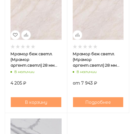
Мрамор беж светл.
Мрамор беж светл.
(Мрамор
(Мрамор
аргент.светл) 28 мм
аргент.светл) 28 мм
СТОЛЕШНИЦА 600*3050
Угловая СТОЛЕШНИЦА
В наличии
В наличии
мм (Дана)
900*900 мм (Дана)
4 205
₽
от
7 943 ₽
В корзину
Подробнее