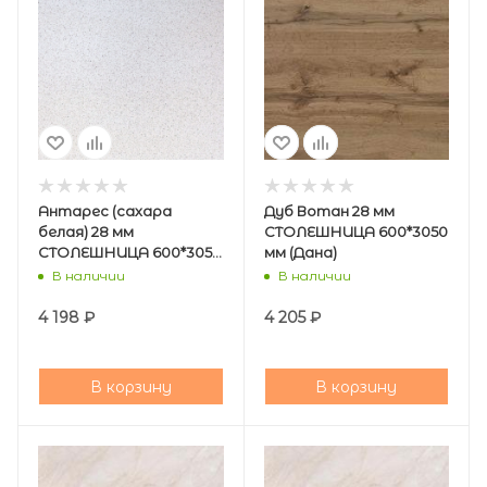
Антарес (сахара
Дуб Вотан 28 мм
белая) 28 мм
СТОЛЕШНИЦА 600*3050
СТОЛЕШНИЦА 600*3050
мм (Дана)
мм (Кедр)
В наличии
В наличии
4 198
₽
4 205
₽
В корзину
В корзину