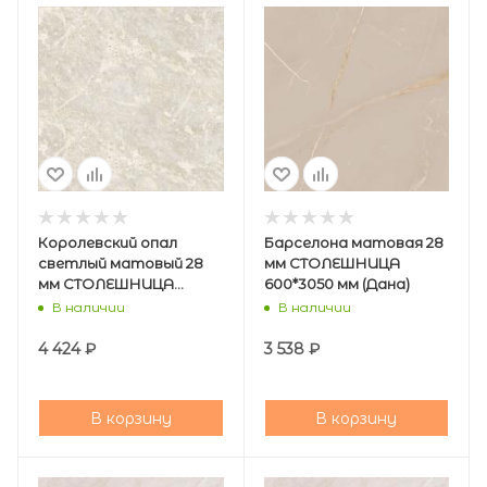
Королевский опал
Барселона матовая 28
светлый матовый 28
мм СТОЛЕШНИЦА
мм СТОЛЕШНИЦА
600*3050 мм (Дана)
600*3050 мм (Кедр)
В наличии
В наличии
4 424
₽
3 538
₽
В корзину
В корзину