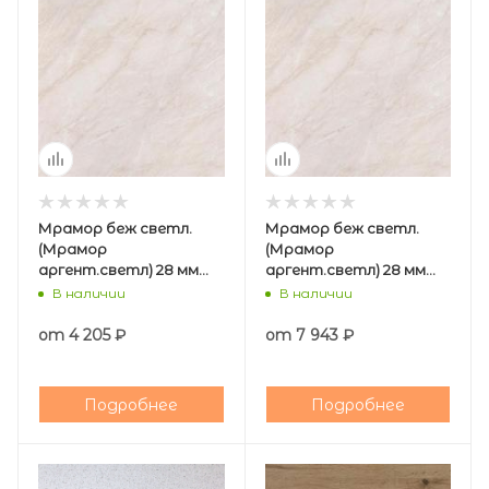
Мрамор беж светл.
Мрамор беж светл.
(Мрамор
(Мрамор
аргент.светл) 28 мм
аргент.светл) 28 мм
СТОЛЕШНИЦА 600*3050
Угловая СТОЛЕШНИЦА
В наличии
В наличии
мм (Кедр)
900*900 мм (Кедр)
от
4 205 ₽
от
7 943 ₽
Подробнее
Подробнее