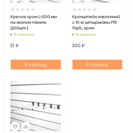
Крючок хром L=200 мм
Кронштейн наклонный
на эконом панель
с 10-ю штырьками F111-
(200шт.)
10p/c, хром
В наличии
В наличии
51
₽
300
₽
В корзину
В корзину