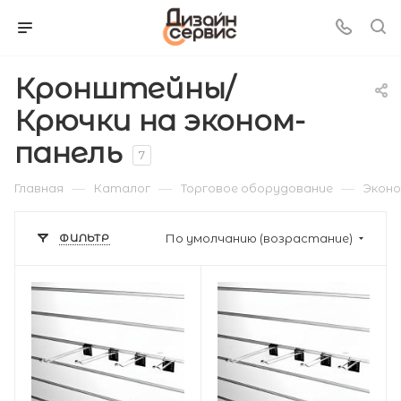
Кронштейны/
Крючки на эконом-
панель
7
—
—
—
Главная
Каталог
Торговое оборудование
Экон
ФИЛЬТР
По умолчанию (возрастание)