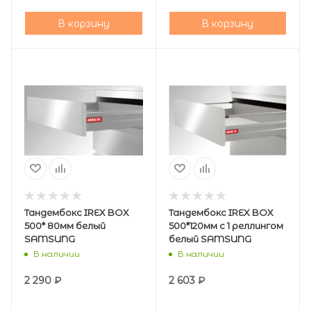
В корзину
В корзину
Тандембокс IREX BOX
Тандембокс IREX BOX
500* 80мм белый
500*120мм с 1 реллингом
SAMSUNG
белый SAMSUNG
В наличии
В наличии
2 290
₽
2 603
₽