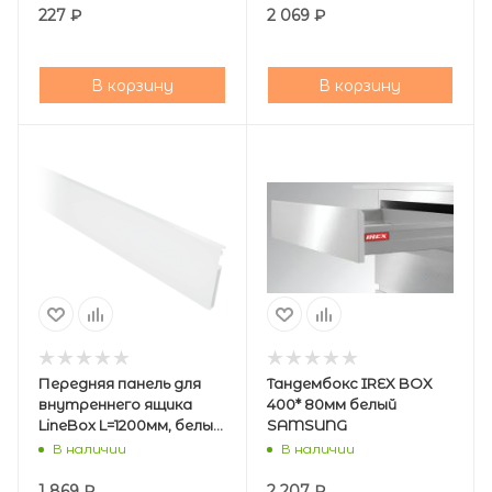
227
₽
2 069
₽
В корзину
В корзину
Передняя панель для
Тандембокс IREX BOX
внутреннего ящика
400* 80мм белый
LineBox L=1200мм, белый
SAMSUNG
AQ
В наличии
В наличии
1 869
₽
2 207
₽