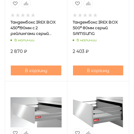
Тандембокс IREX BOX
Тандембокс IREX BOX
450*190мм с 2
500* 80мм серый
рейлингами серый
SAMSUNG
SAMSUNG
В наличии
В наличии
2 870
₽
2 403
₽
В корзину
В корзину