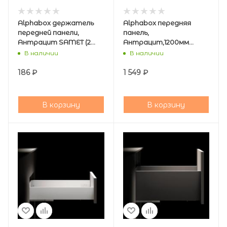
Alphabox держатель
Alphabox передняя
передней панели,
панель,
Антрацит SAMET (2
Антрацит,1200мм
шт в комплекте)
SAMET
В наличии
В наличии
186
₽
1 549
₽
В корзину
В корзину