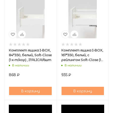
Комплект ящика I-BOX,
Комплект ящика I-BOX,
84*350, белый, Soft-Close
167*350, белый, с
(1 к-т/кор) , ITALICA/6шт
рейлингом Soft-Close (1
к-т/кор) , ITALICA/6шт
В наличии
В наличии
868
₽
935
₽
В корзину
В корзину