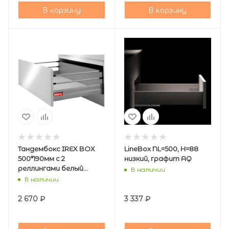
В корзину
В корзину
Тандембокс IREX BOX
LineBox NL=500, H=88
500*190мм с 2
низкий, графит AQ
реллингами белый
В наличии
SAMSUNG
В наличии
2 670
₽
3 337
₽