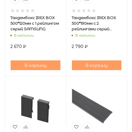
Тандембокс IREX BOX
Тандембокс IREX BOX
500*120мм с 1 рейлингом
500*190мм с 2
серый SAMSUNG
рейлингами серый
SAMSUNG
В наличии
В наличии
2 670
₽
2 790
₽
В корзину
В корзину