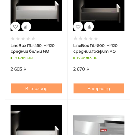
LineBox NL=450, H=120
LineBox NL=500, H=120
средний белый AQ
средний,графит AQ
В наличии
В наличии
2 603
₽
2 670
₽
В корзину
В корзину