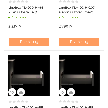
LineBox NL=500, H=88
LineBox NL=450, H=203
низкий, белый AQ
высокий, графит AQ
В наличии
В наличии
3 337
₽
2 790
₽
В корзину
В корзину
LineBox NL=450, H=88
LineBox NL=450, H=88