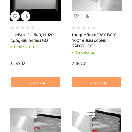
LineBox NL=500, H=120
Тандембокс IREX BOX
средний белый AQ
400* 80мм серый
SAMSUNG
В наличии
В наличии
3 137
₽
2 160
₽
В корзину
В корзину