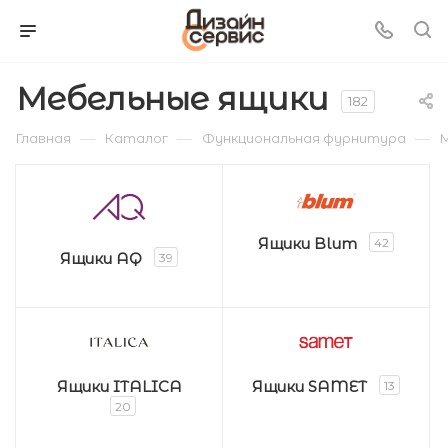
Мебельные ящики
182
—
—
—
Главная
Каталог
Функциональная фурнитура
Ящики Blum
42
Ящики AQ
39
Ящики ITALICA
Ящики SAMET
13
20