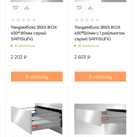
Тандембокс IREX BOX
Тандембокс IREX BOX
450* 80мм серый
450*120мм с 1 рейлингом
SAMSUNG
серый SAMSUNG
В наличии
В наличии
2 203
₽
2 603
₽
В корзину
В корзину