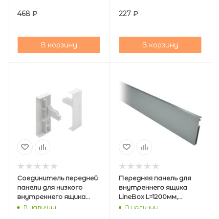
AQ
468
₽
227
₽
В корзину
В корзину
Соединитель передней
Передняя панель для
панели для низкого
внутреннего ящика
внутреннего ящика
LineBox L=1200мм,
LineBox H=88, белый AQ
графит AQ
В наличии
В наличии