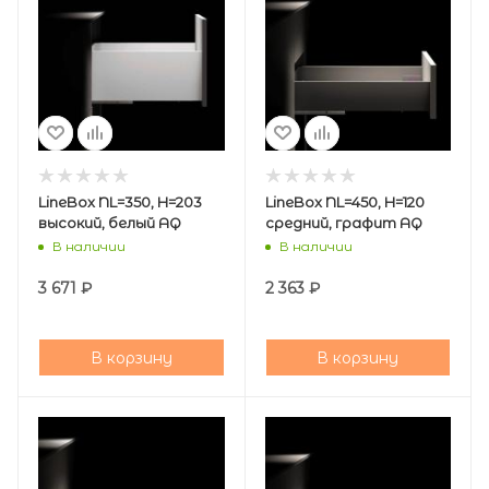
LineBox NL=350, H=203
LineBox NL=450, H=120
высокий, белый AQ
средний, графит AQ
В наличии
В наличии
3 671
₽
2 363
₽
В корзину
В корзину