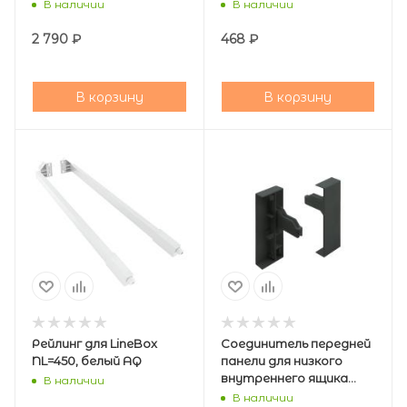
В наличии
В наличии
2 790
₽
468
₽
В корзину
В корзину
Рейлинг для LineBox
Соединитель передней
NL=450, белый AQ
панели для низкого
внутреннего ящика
В наличии
LineBox H=88, графит
В наличии