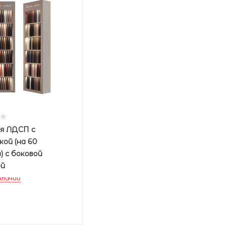
ля ЛДСП с
ой (на 60
) с боковой
ой
аличии