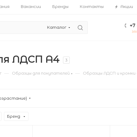
ания
Вакансии
Бренды
Контакты
Акции
+7 
Каталог
ЗА
ля ЛДСП А4
3
—
—
г
Образцы для покупателей
Образцы ЛДСП и кромки
озрастание)
Бренд