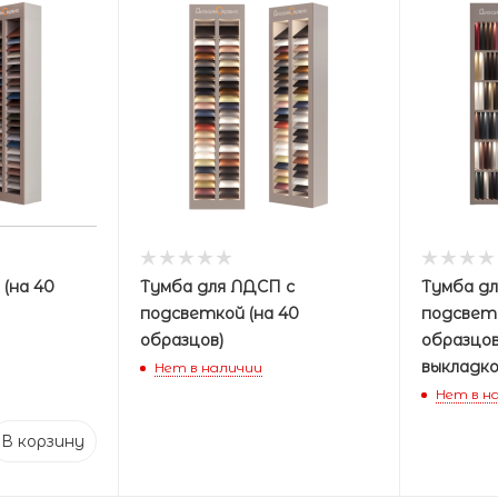
(на 40
Тумба для ЛДСП с
Тумба д
подсветкой (на 40
подсветк
образцов)
образцов
выкладк
Нет в наличии
Нет в н
В корзину