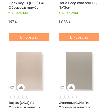
Орех Кария (СФЗ) А4
Дана Веер столешниц
Образец в тумбу
(9х13см)
В наличии
В наличии
147
₽
1 068
₽
В корзину
В корзину
Тэффи (СФЗ) А4
Фантом (СФЗ) А4
Образец в тумбу с
Образец в тумбу с