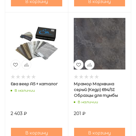
В корзину
В корзину
Ева веер А5 + каталог
Мрамор Марквина
серый (Кедр) 694/SI
В наличии
Образцы для тумбы
В наличии
2 403
₽
201
₽
В корзину
В корзину