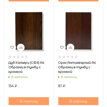
Дуб Кальяри (СФЗ) А4
Орех Антикварный А4
Образец в тумбу с
Образец в тумбу с
кромкой
кромкой
В наличии
В наличии
154
₽
81
₽
В корзину
В корзину