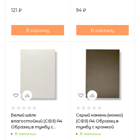
121
₽
94
₽
В корзину
В корзину
Белый шёлк
Серый камень (мокко)
влагостойкий (СФЗ) А4
(СФЗ) А4 Образец в
Образец в тумбу с
тумбу с кромкой
кромкой
В наличии
В наличии