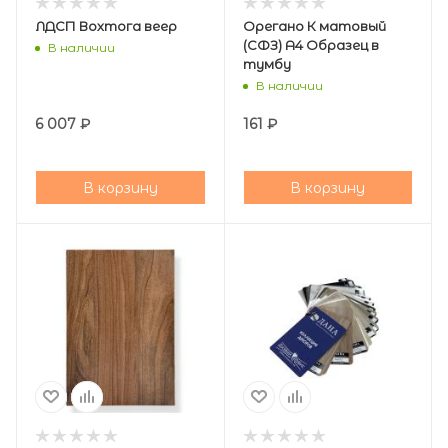
ЛДСП Вохтога веер
Орегано К матовый
(СФЗ) А4 Образец в
В наличии
тумбу
В наличии
6 007
₽
161
₽
В корзину
В корзину