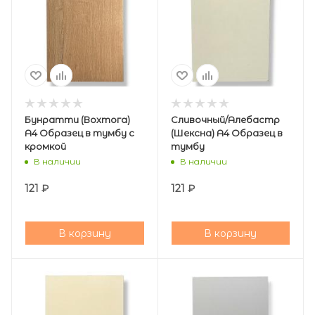
Бунратти (Вохтога)
Сливочный/Алебастр
А4 Образец в тумбу с
(Шексна) А4 Образец в
кромкой
тумбу
В наличии
В наличии
121
₽
121
₽
В корзину
В корзину