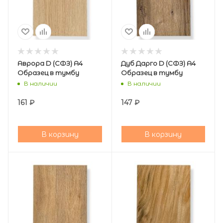
Аврора D (СФЗ) А4
Дуб Дарго D (СФЗ) А4
Образец в тумбу
Образец в тумбу
В наличии
В наличии
161
₽
147
₽
В корзину
В корзину