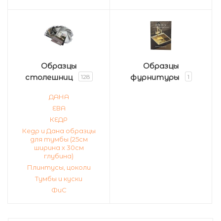
Образцы
Образцы
столешниц
фурнитуры
128
1
ДАНА
ЕВА
КЕДР
Кедр и Дана образцы
для тумбы (25см
ширина х 30см
глубина)
Плинтусы, цоколи
Тумбы и куски
ФиС