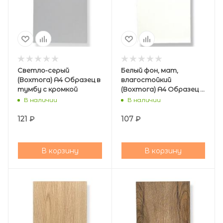
Светло-серый
Белый фон, мат,
(Вохтога) А4 Образец в
влагостойкий
тумбу с кромкой
(Вохтога) А4 Образец в
тумбу
В наличии
В наличии
121
₽
107
₽
В корзину
В корзину