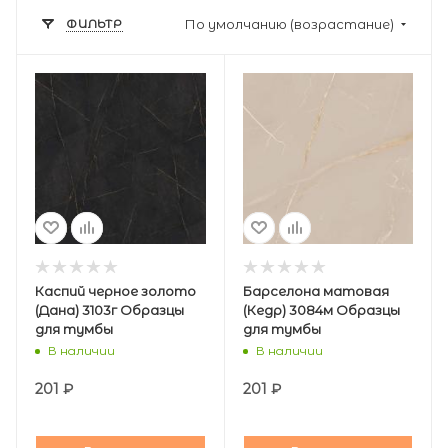
ФИЛЬТР
По умолчанию (возрастание)
Каспий черное золото
Барселона матовая
(Дана) 3103г Образцы
(Кедр) 3084м Образцы
для тумбы
для тумбы
В наличии
В наличии
201
₽
201
₽