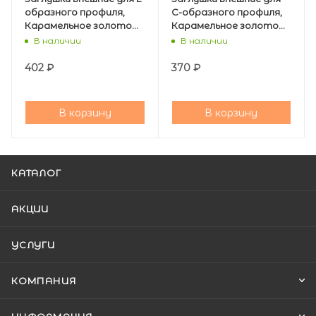
образного профиля,
С-образного профиля,
Карамельное золото
Карамельное золото
браш., компл
браш, компл
В наличии
В наличии
402
₽
370
₽
В корзину
В корзину
КАТАЛОГ
АКЦИИ
УСЛУГИ
КОМПАНИЯ