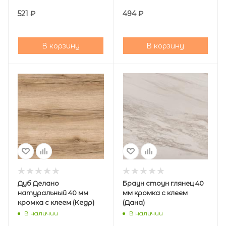
521
₽
494
₽
В корзину
В корзину
Дуб Делано
Браун стоун глянец 40
натуральный 40 мм
мм кромка с клеем
кромка с клеем (Кедр)
(Дана)
В наличии
В наличии