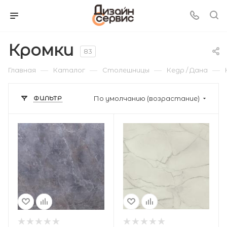
Кромки
83
—
—
—
—
Главная
Каталог
Столешницы
Кедр / Дана
ФИЛЬТР
По умолчанию (возрастание)