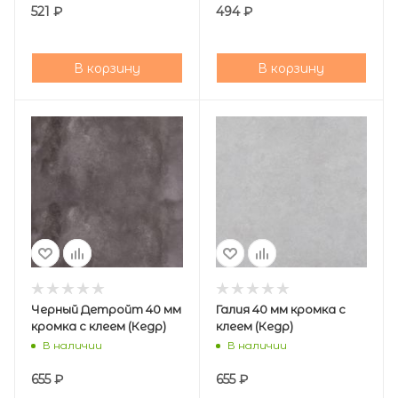
521
₽
494
₽
В корзину
В корзину
Черный Детройт 40 мм
Галия 40 мм кромка с
кромка с клеем (Кедр)
клеем (Кедр)
В наличии
В наличии
655
₽
655
₽