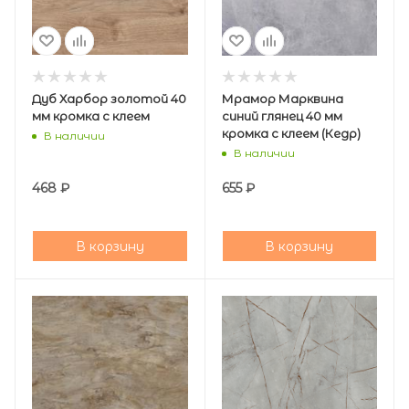
Дуб Харбор золотой 40
Мрамор Марквина
мм кромка с клеем
синий глянец 40 мм
кромка с клеем (Кедр)
В наличии
В наличии
468
₽
655
₽
В корзину
В корзину