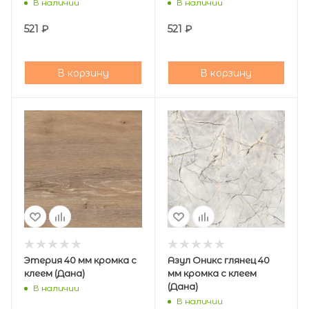
В наличии
В наличии
521
₽
521
₽
В корзину
В корзину
Этерия 40 мм кромка с
Азул Оникс глянец 40
клеем (Дана)
мм кромка с клеем
(Дана)
В наличии
В наличии