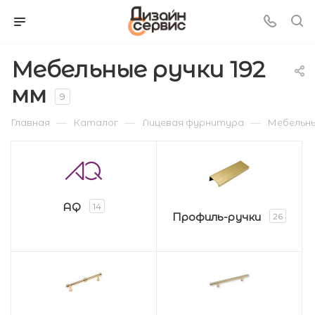
Мебельные ручки 192
мм
9
—
—
—
Главная
Каталог
Лицевая фурнитура
Мебельны
AQ
14
Профиль-ручки
26