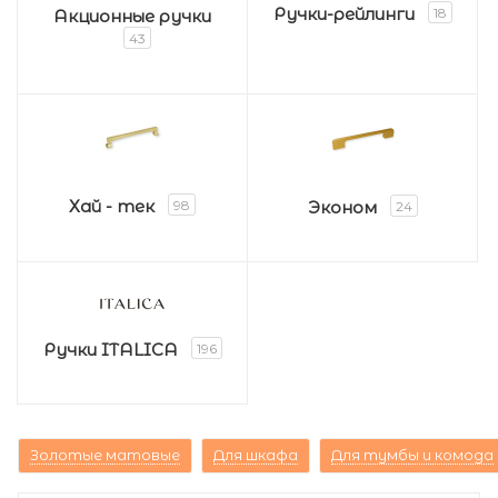
Ручки-рейлинги
18
Акционные ручки
43
Хай - тек
98
Эконом
24
Ручки ITALICA
196
Золотые матовые
Для шкафа
Для тумбы и комода