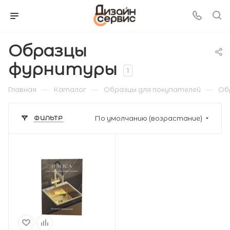
Образцы
фурнитуры
1
—
—
—
Главная
Каталог
Образцы для покупателей
Об
ФИЛЬТР
По умолчанию (возрастание)