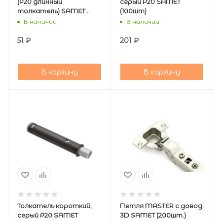
(Р20 длинный
серый Р20 SAMET
толкатель) SAMET
(100шт)
(300шт.)
В наличии
В наличии
51
₽
201
₽
В корзину
В корзину
Толкатель короткий,
Петля MASTER с довод.
серый Р20 SAMET
3D SAMET (200шт.)