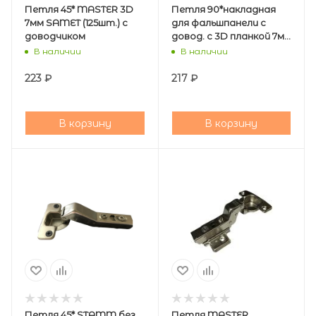
Петля 45* MASTER 3D
Петля 90*накладная
7мм SAMET (125шт.) с
для фальшпанели с
доводчиком
довод. с 3D планкой 7мм
Master(IMPRO/INVO)
В наличии
В наличии
SAMET (200шт.)
223
₽
217
₽
В корзину
В корзину
Петля 45* STAMM без
Петля MASTER