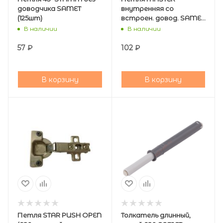
доводчика SAMET
внутренняя со
(125шт)
встроен. довод. SAMET
(200шт)
В наличии
В наличии
57
₽
102
₽
В корзину
В корзину
Петля STAR PUSH OPEN
Толкатель длинный,