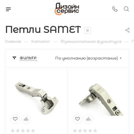
Петли SAMET
8
—
—
—
Главная
Каталог
Функциональная фурнитура
ФИЛЬТР
По умолчанию (возрастание)