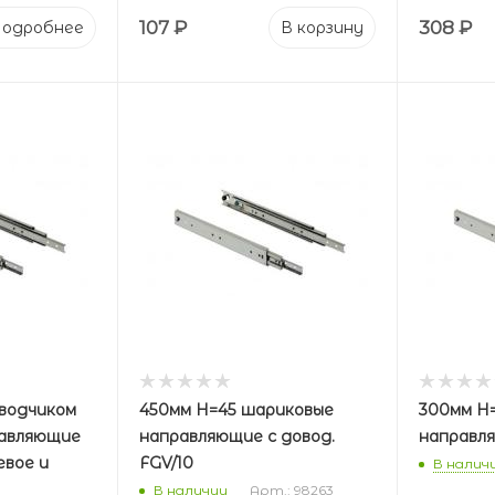
107
₽
308
₽
одробнее
В корзину
оводчиком
450мм Н=45 шариковые
300мм Н
равляющие
направляющие с довод.
направл
евое и
FGV/10
В налич
В наличии
Арт.: 98263