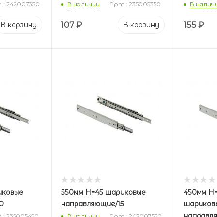
.: 242007350
В наличии
Арт.: 235005350
В налич
107
₽
155
₽
В корзину
В корзину
иковые
550мм Н=45 шариковые
450мм Н=
0
направляющие/15
шариков
направл
.: 235005450
В наличии
Арт.: 242007550