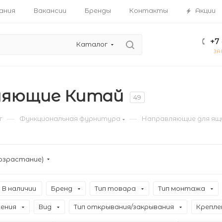
ания
Вакансии
Бренды
Контакты
Акции
+7 
Каталог
ЗА
ляющие Китай
49
—
—
г
Функциональная фурнитура
Направляющие для ящ
озрастание)
В наличии
Бренд
Тип товара
Тип монтажа
жения
Вид
Тип открывания/закрывания
Крепле