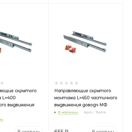
яющие скрытого
Направляющие скрытого
 L=400
монтажа L=450 частичного
ого выдвижения
выдвижения доводч МФ
В наличии
Арт.: 15404
ии
655
₽
В корзину
В корзину