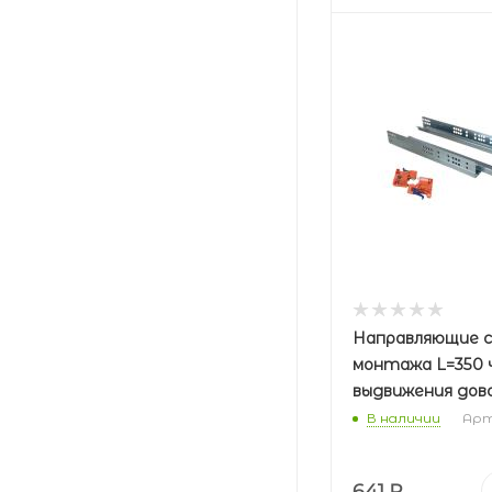
Направляющие 
монтажа L=350 
выдвижения дов
В наличии
Арт.
641
₽