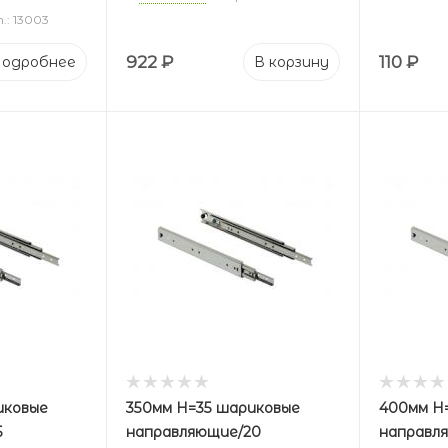
.: 13003
922
₽
110
₽
одробнее
В корзину
иковые
350мм Н=35 шариковые
400мм Н
5
направляющие/20
направл