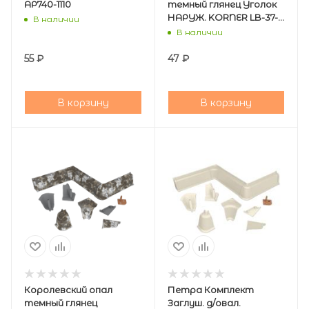
АР740-1110
темный глянец Уголок
НАРУЖ. KORNER LB-37-
В наличии
485
В наличии
55
₽
47
₽
В корзину
В корзину
Королевский опал
Петра Комплект
темный глянец
Заглуш. д/овал.