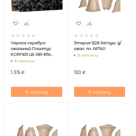
Черное серебро
Этерия 1226 Заглуш. д/
овальный Плинтус
овал. пл. АР740
KORNER LB-381-6114
В наличии
(загл.)
В наличии
1 315
₽
130
₽
В корзину
В корзину