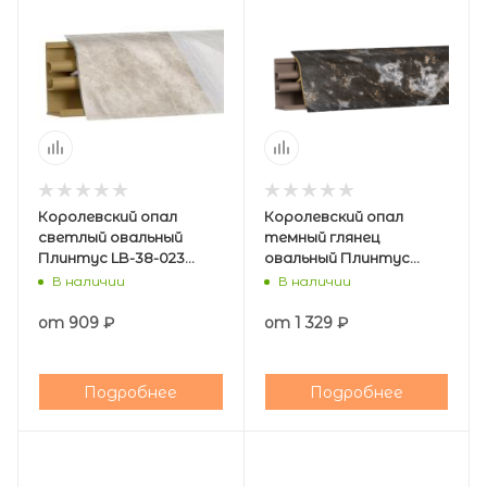
Королевский опал
Королевский опал
светлый овальный
темный глянец
Плинтус LB-38-023
овальный Плинтус
(загл.Мрамор белый
KORNER 38-383
В наличии
В наличии
320)
(загл.Королев. опал 485)
от
909 ₽
от
1 329 ₽
Подробнее
Подробнее