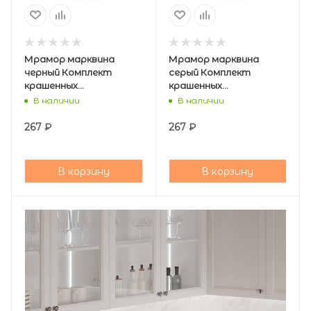
Мрамор марквина
Мрамор марквина
черный Комплект
серый Комплект
крашенных
крашенных
аксессуаров 6094
аксессуаров 6074
В наличии
В наличии
267
₽
267
₽
В корзину
В корзину