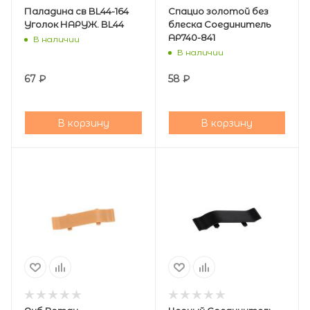
Паладина св BL44-164
Спацио золотой без
Уголок НАРУЖ. BL44
блеска Соединитель
АР740-841
В наличии
В наличии
67
₽
58
₽
В корзину
В корзину