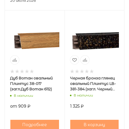
20 июля 2026
Дуб Вотан овальный
Черная бронза глянец
Плинтус 38-017
овальный Плинтус LB-
(загл.Дуб Вотан 6112)
381-384 (загл. Черный
459)
В наличии
В наличии
от
909 ₽
1 325
₽
Подробнее
В корзину