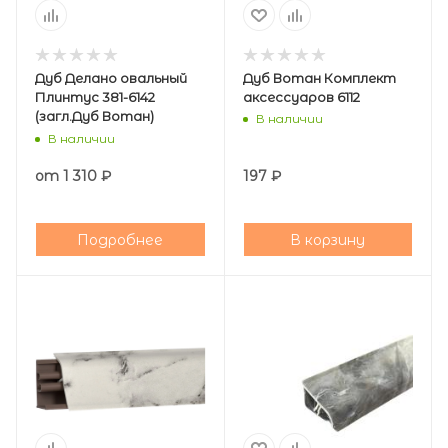
Дуб Делано овальный
Дуб Вотан Комплект
Плинтус 381-6142
аксессуаров 6112
(загл.Дуб Вотан)
В наличии
В наличии
от
1 310 ₽
197
₽
Подробнее
В корзину