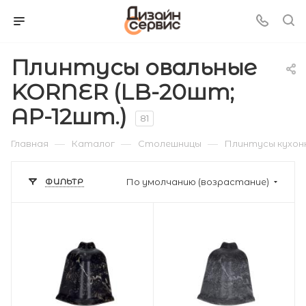
Плинтусы овальные
KORNER (LB-20шт;
AP-12шт.)
81
—
—
—
Главная
Каталог
Столешницы
Плинтусы кухон
ФИЛЬТР
По умолчанию (возрастание)