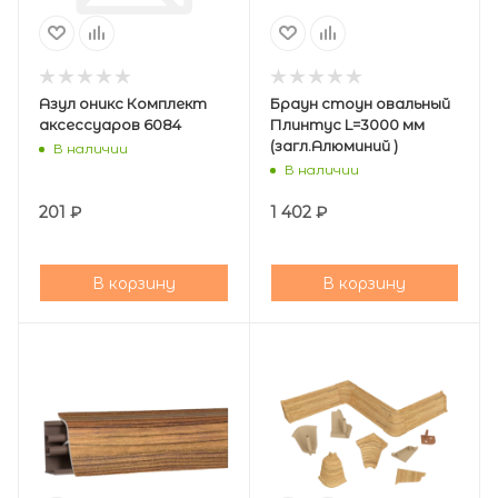
Азул оникс Комплект
Браун стоун овальный
аксессуаров 6084
Плинтус L=3000 мм
(загл.Алюминий )
В наличии
В наличии
201
₽
1 402
₽
В корзину
В корзину