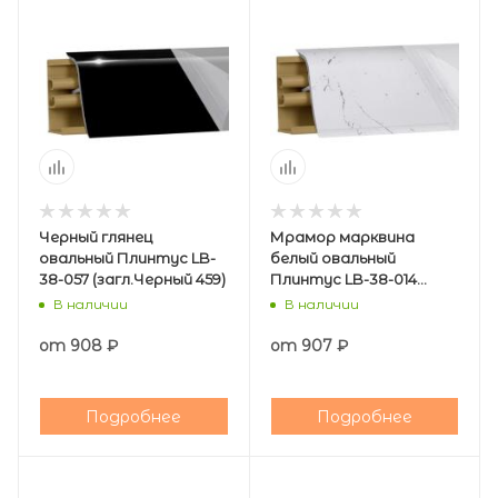
Черный глянец
Мрамор марквина
овальный Плинтус LB-
белый овальный
38-057 (загл.Черный 459)
Плинтус LB-38-014
(загл.Белый)
В наличии
В наличии
от
908 ₽
от
907 ₽
Подробнее
Подробнее