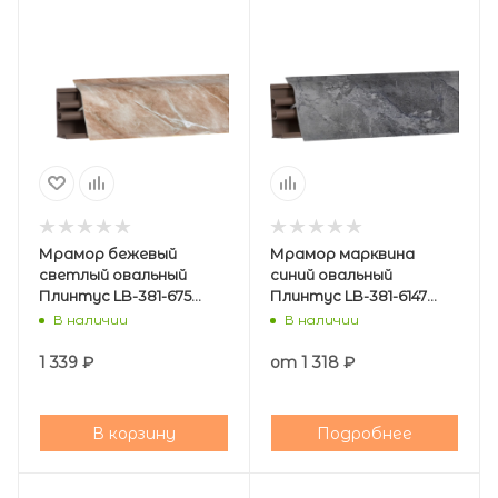
Мрамор бежевый
Мрамор марквина
светлый овальный
синий овальный
Плинтус LB-381-675
Плинтус LB-381-6147
(загл.Петра)
(загл.Алюминий)
В наличии
В наличии
1 339
₽
от
1 318 ₽
В корзину
Подробнее