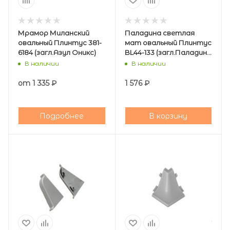
Мрамор Миланский
Паладина светлая
овальный Плинтус 381-
мат овальный Плинтус
6184 (загл.Азул Оникс)
BL44-133 (загл.Паладина
св. BL44-164)
В наличии
В наличии
от
1 335 ₽
1 576
₽
Подробнее
В корзину