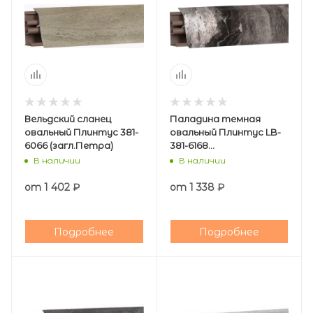
Вельдский сланец
Паладина темная
овальный Плинтус 381-
овальный Плинтус LB-
6066 (загл.Петра)
381-6168
(загл.АЛЮМИНИЙ210)
В наличии
В наличии
от
1 402 ₽
от
1 338 ₽
Подробнее
Подробнее