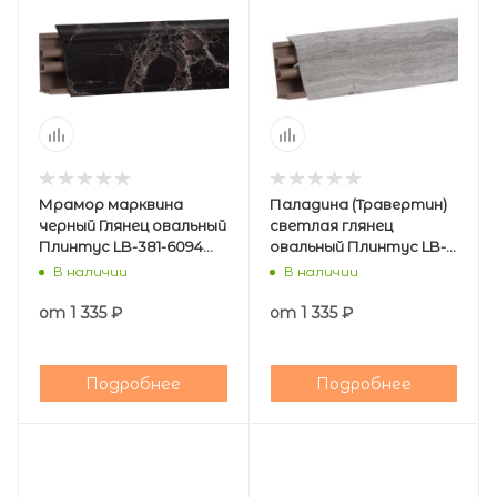
Мрамор марквина
Паладина (Травертин)
черный Глянец овальный
светлая глянец
Плинтус LB-381-6094
овальный Плинтус LB-
(загл.Черный 459)
381-6128
В наличии
В наличии
(загл.АЛЮМИНИЙ210)
от
1 335 ₽
от
1 335 ₽
Подробнее
Подробнее