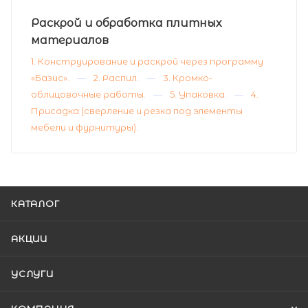
Раскрой и обработка плитных
материалов
1. Конструирование и раскрой через программу
«Базис».
2. Распил.
3. Кромко-
облицовочные работы.
5. Упаковка.
4.
Присадка (сверление и резка под элементы
мебели и фурнитуры).
КАТАЛОГ
АКЦИИ
УСЛУГИ