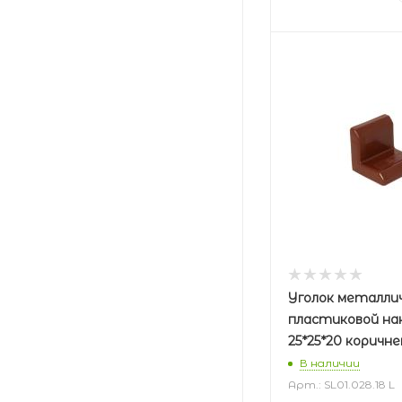
Уголок металлич
пластиковой на
25*25*20 коричн
В наличии
Арт.: SL01.028.18 L