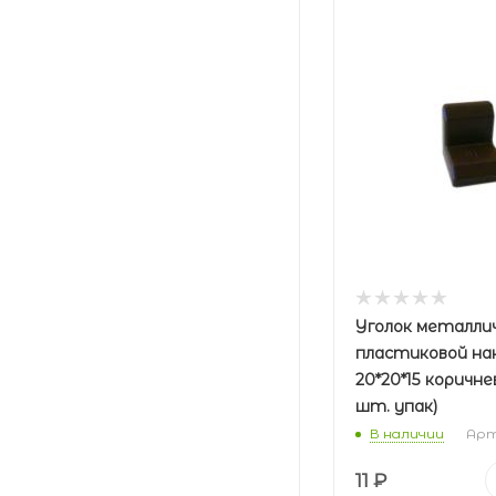
Уголок металлич
пластиковой на
20*20*15 коричне
шт. упак)
В наличии
Арт.
11
₽