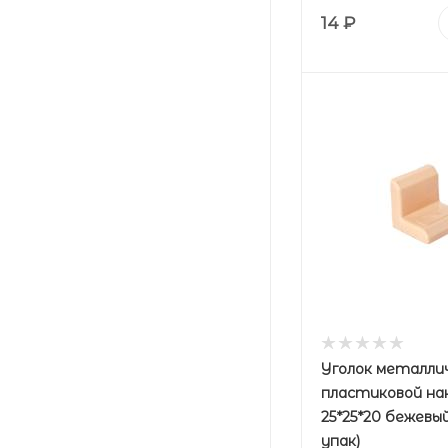
14
₽
Уголок металлич
пластиковой на
25*25*20 бежевы
упак)