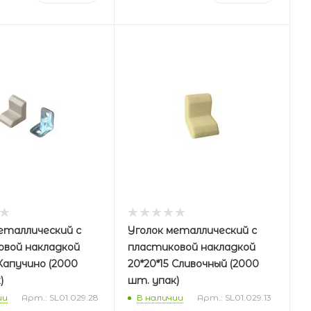
еталлический с
Уголок металлический с
овой накладкой
пластиковой накладкой
 Капучино (2000
20*20*15 Сливочный (2000
)
шт. упак)
ии
Арт.: SL01.029.28
В наличии
Арт.: SL01.029.13