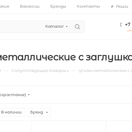
ания
Вакансии
Бренды
Контакты
Акции
+7 
Каталог
ЗА
металлические с заглушк
—
—
г
Сопутствующие товары
Уголки металлические с 
озрастание)
В наличии
Бренд