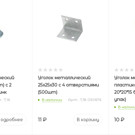
ческий
Уголок металлический
Уголок м
) с 2
25х25х30 с 4 отверстиями
пластик
инк
(500шт)
20*20*15
упак)
: 7,16
В наличии
Арт.: 7,18 030676
В налич
11
₽
10
₽
одробнее
В корзину