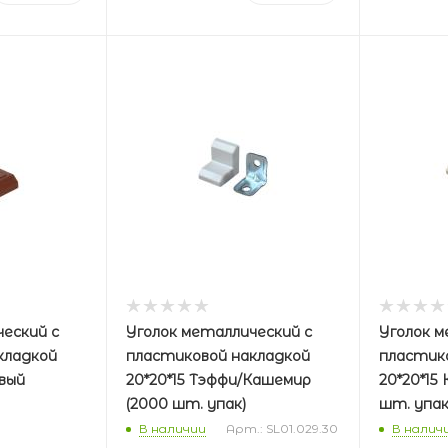
еский с
Уголок металлический с
Уголок м
кладкой
пластиковой накладкой
пластик
евый
20*20*15 Тэффи/Кашемир
20*20*15
(2000 шт. упак)
шт. упак
В наличии
Арт.: SL01.029.30
В налич