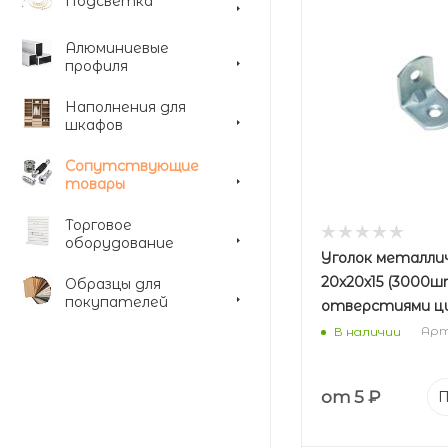
Подсветка
Алюминиевые
профиля
Наполнения для
шкафов
Сопутствующие
товары
Торговое
оборудование
Уголок металли
20х20х15 (3000шт
Образцы для
покупателей
отверстиями ц
Арт.
В наличии
от
5 ₽
П