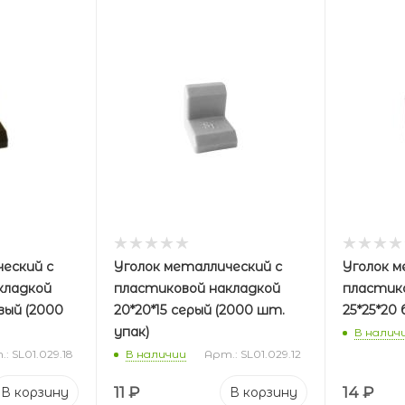
еский с
Уголок металлический с
Уголок м
кладкой
пластиковой накладкой
пластик
вый (2000
20*20*15 серый (2000 шт.
25*25*20
упак)
В налич
: SL01.029.18
В наличии
Арт.: SL01.029.12
11
₽
14
₽
В корзину
В корзину