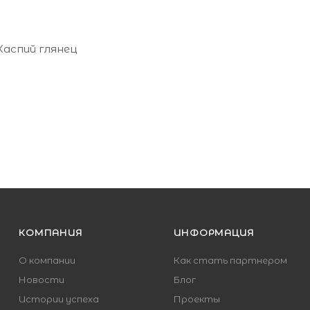
Каспий глянец
итель - Россия
КОМПАНИЯ
ИНФОРМАЦИЯ
О компании
Как стать партнером
Новости
Блог
Истории успеха
Проекты