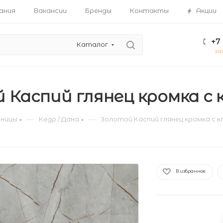
ания
Вакансии
Бренды
Контакты
Акции
+7 
Каталог
ЗА
 Каспий глянец кромка с к
—
—
ницы
Кедр / Дана
Золотой Каспий глянец кромка с кл
В избранное