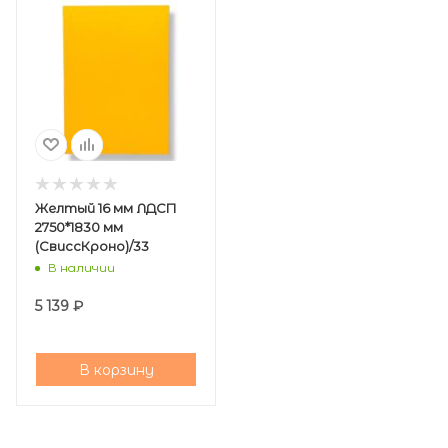
Желтый 16 мм ЛДСП
2750*1830 мм
(СвиссКроно)/33
В наличии
5 139
₽
В корзину