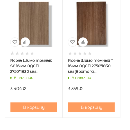
Ясень Шимо темный
Ясень Шимо темный Т
SE 16 мм ЛДСП
16 мм ЛДСП 2750*1830
2750*1830 мм
мм (Вохтога,
(СвиссКроно)/33
ЧФМК)/38
В наличии
В наличии
3 404
₽
3 359
₽
В корзину
В корзину