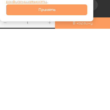
конфиденциальности
.
Подписаться на рассылку
Принять
+7 (800) 555-81-19
В корзину
ds24marketing@gmail.com
г. Махачкала, Хаджалмахинская
улица, 1
| ООО «ФУРНИПЛИТ» | ИНН 0572026060