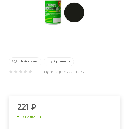
В избранное
Сравнить
Артикул:
8722 1113177
221
₽
В наличии