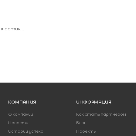
пластик
- Да
Матовая
КОМПАНИЯ
ИНФОРМАЦИЯ
О компании
Как стать партнером
Новости
Блог
Истории успеха
Проекты