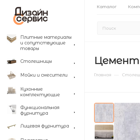
Каталог
Комп
Плитные материалы
и сопутствующие
товары
Цемент 
Столешницы
—
Мойки и смесители
Главная
Столеш
Кухонные
комплектующие
Функциональная
фурнитура
Лицевая фурнитура