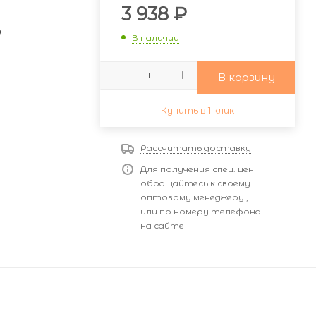
и
3 938
₽
0
В наличии
В корзину
Купить в 1 клик
Рассчитать доставку
Для получения спец. цен
обращайтесь к своему
оптовому менеджеру ,
или по номеру телефона
на сайте