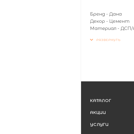
Бренд - Дана
Декор - Цемент
Материал - ДСП/
Длина (мм) - 3050
Ширина (мм) - 600
Толщина (мм) - 4
Влагостойкость 
Поверхность - 
КАТАЛОГ
АКЦИИ
УСЛУГИ