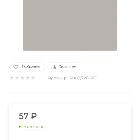
В избранное
Сравнить
Артикул:
Р003/728 АГТ
57
₽
В наличии