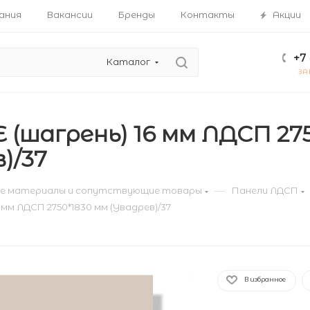
ания
Вакансии
Бренды
Контакты
Акции
+7 
Каталог
ЗА
 (шагрень) 16 мм ЛДСП 27
)/37
—
е материалы и сопутствующие товары
Панели ЛДСП
6 мм ЛДСП 2750*1830 мм (Увадрев)/37
В избранное