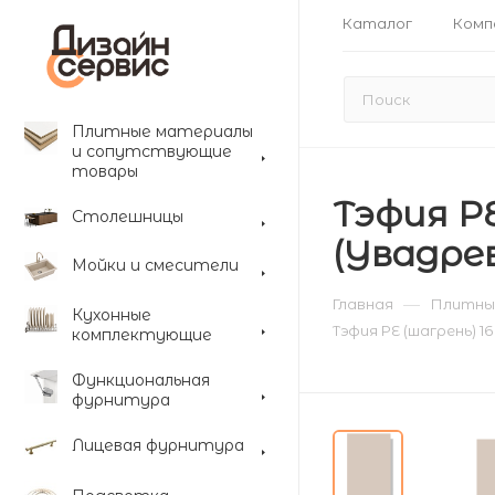
Каталог
Комп
Плитные материалы
и сопутствующие
товары
Тэфия PE
Столешницы
(Увадрев
Мойки и смесители
—
Главная
Плитны
Кухонные
Тэфия PE (шагрень) 1
комплектующие
Функциональная
фурнитура
Лицевая фурнитура