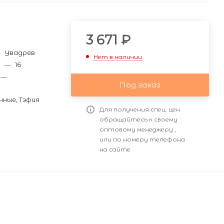
и
3 671
₽
—
Увадрев
Нет в наличии
м
—
16
—
Под заказ
ные, Тэфия
Для получения спец. цен
обращайтесь к своему
оптовому менеджеру ,
или по номеру телефона
на сайте