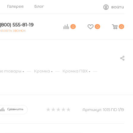
Галерея
Блог
ВОЙТИ
(800) 555-81-19
0
0
0
КАЗАТЬ ЗВОНОК
—
—
—
е товары
Кромка
Кромка ПВХ
Артикул:
1015 ND 1/19
Сравнить