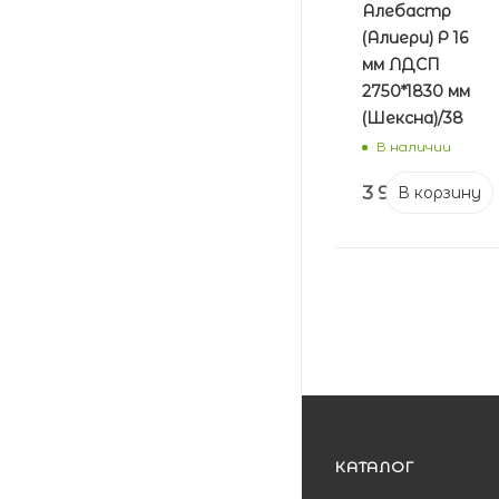
Алебастр
(Алиери) Р 16
мм ЛДСП
2750*1830 мм
(Шексна)/38
В наличии
3 978
₽
В корзину
КАТАЛОГ