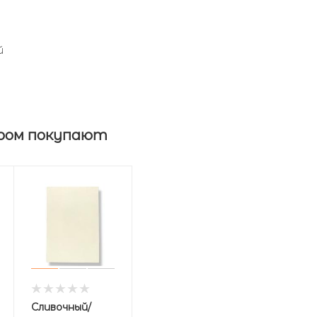
й
ром покупают
Сливочный/