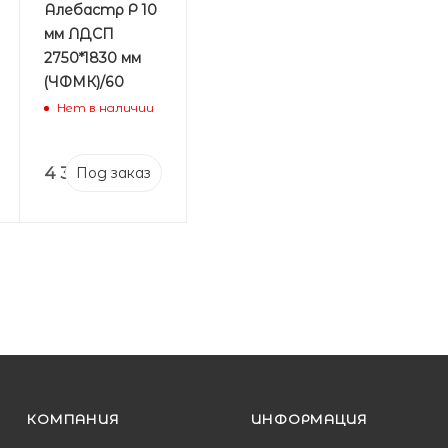
Алебастр Р 10
мм ЛДСП
2750*1830 мм
(ЧФМК)/60
Нет в наличии
4 392
₽
Под заказ
КОМПАНИЯ
ИНФОРМАЦИЯ