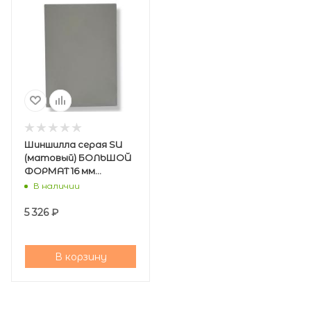
Шиншилла серая SU
(матовый) БОЛЬШОЙ
ФОРМАТ 16 мм
2800*2070 мм
В наличии
(Кроношпан)/30
5 326
₽
В корзину