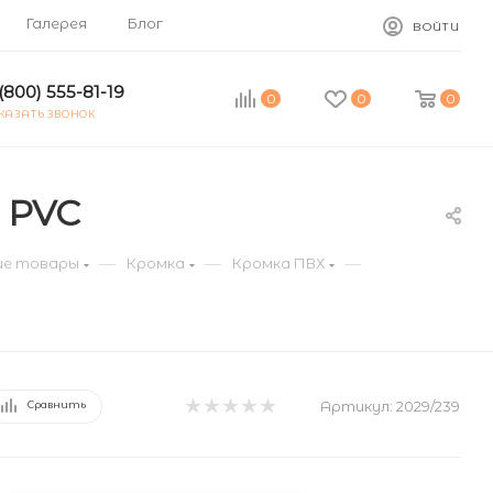
Галерея
Блог
ВОЙТИ
(800) 555-81-19
0
0
0
КАЗАТЬ ЗВОНОК
 PVC
—
—
—
е товары
Кромка
Кромка ПВХ
Артикул:
2029/239
Сравнить