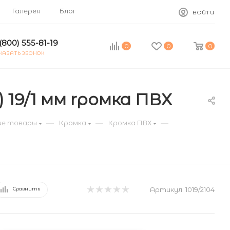
Галерея
Блог
ВОЙТИ
(800) 555-81-19
0
0
0
КАЗАТЬ ЗВОНОК
 19/1 мм rромка ПВХ
—
—
—
е товары
Кромка
Кромка ПВХ
Артикул:
1019/2104
Сравнить