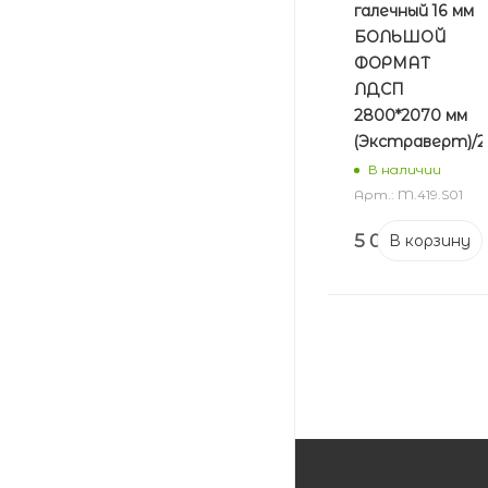
галечный 16 мм
БОЛЬШОЙ
ФОРМАТ
ЛДСП
2800*2070 мм
(Экстраверт)/2
В наличии
Арт.: M.419.S01
5 046
₽
В корзину