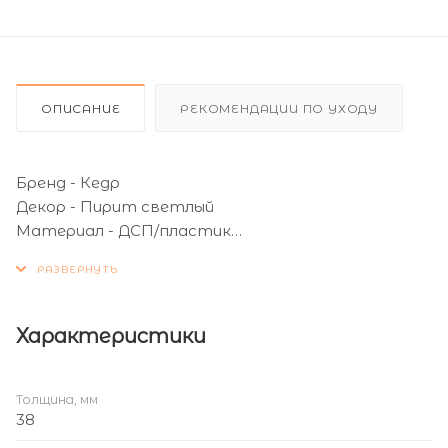
ОПИСАНИЕ
РЕКОМЕНДАЦИИ ПО УХОДУ
Бренд - Кедр
Декор - Пирит светлый
Материал - ДСП/пластик
Длина (мм) - 900
Ширина (мм) - 900
Толщина (мм) - 38
Влагостойкость - Да
Характеристики
Поверхность - Матовая
Толщина, мм
38