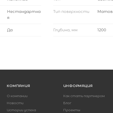
Нестандартна
Тип поверхности
Матов
я
Да
Глубина, мм
1200
КОМПАНИЯ
ИНФОРМАЦИЯ
О компании
Как стать партнером
Новости
Блог
Истории успеха
Проекты