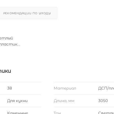
РЕКОМЕНДАЦИИ ПО УХОДУ
ветлый
пластик
0
- Да
тики
Матовый
38
Материал
ДСП/пл
Для кухни
Длина, мм
3050
Каменные
Тон
Светл