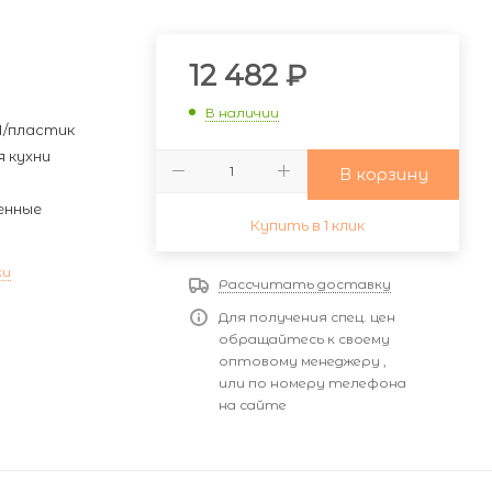
и
12 482
₽
В наличии
/пластик
я кухни
В корзину
енные
Купить в 1 клик
ки
Рассчитать доставку
Для получения спец. цен
обращайтесь к своему
оптовому менеджеру ,
или по номеру телефона
на сайте