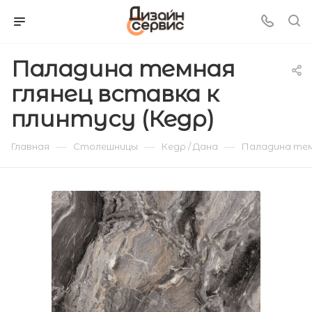
Паладина темная
глянец вставка к
плинтусу (Кедр)
—
—
—
Главная
Столешницы
Кедр / Дана
Паладина темн