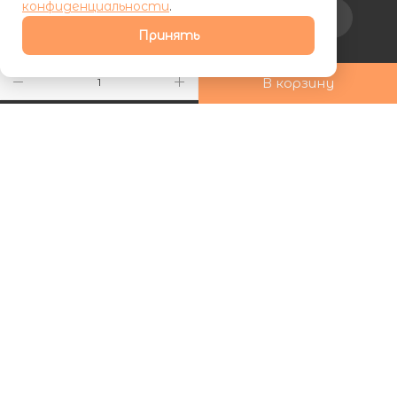
конфиденциальности
.
Подписаться на рассылку
Принять
+7 (800) 555-81-19
В корзину
ds24marketing@gmail.com
г. Махачкала, Хаджалмахинская
улица, 1
| ООО «ФУРНИПЛИТ» | ИНН 0572026060