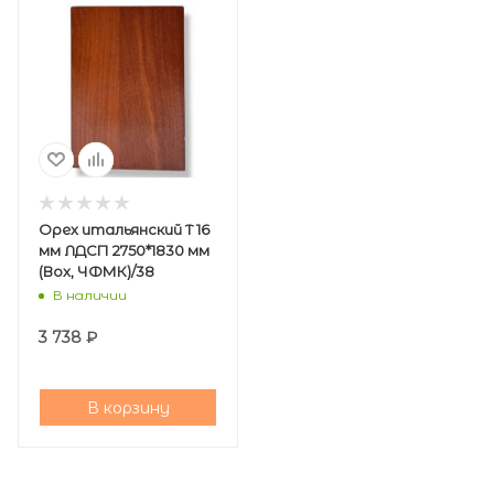
Орех итальянский T 16
мм ЛДСП 2750*1830 мм
(Вох, ЧФМК)/38
В наличии
3 738
₽
В корзину