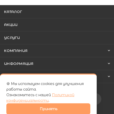
КАТАЛОГ
АКЦИИ
УСЛУГИ
КОМПАНИЯ
ИНФОРМАЦИЯ
КАК КУПИТЬ
🍪 Мы используем cookies для улучшения
работы сайта.
Ознакомьтесь с нашей
Политикой
Подписаться на рассылку
конфиденциальности
.
Принять