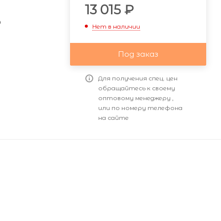
и
13 015
₽
0
Нет в наличии
Под заказ
Для получения спец. цен
обращайтесь к своему
оптовому менеджеру ,
или по номеру телефона
на сайте