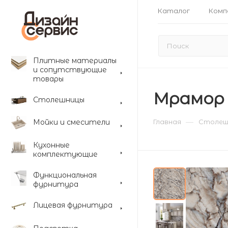
Каталог
Комп
Плитные материалы
и сопутствующие
товары
Мрамор Т
Столешницы
—
Мойки и смесители
Главная
Столеш
Кухонные
комплектующие
Функциональная
фурнитура
Лицевая фурнитура