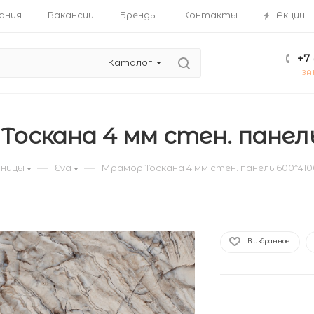
ания
Вакансии
Бренды
Контакты
Акции
+7 
Каталог
ЗА
оскана 4 мм стен. панель
—
—
ницы
Eva
Мрамор Тоскана 4 мм стен. панель 600*4100
В избранное