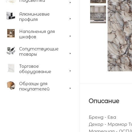
Подсветка
Алюминиевые
профиля
Наполнения для
шкафов
Сопутствующие
товары
Торговое
оборудование
Образцы для
покупателей
Описание
Бренд - Ева
Декор - Мрамор 
Материал - ДСП/