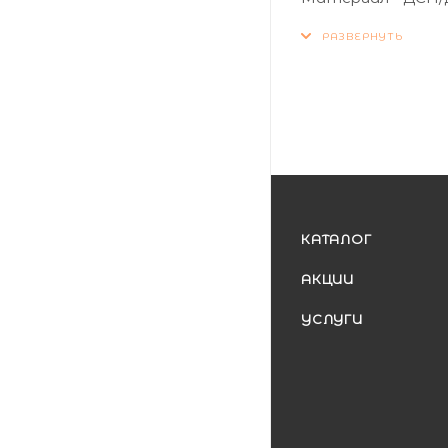
Длина (мм) - 4100
Ширина (мм) - 600
Толщина (мм) - 4
Влагостойкость 
КАТАЛОГ
АКЦИИ
УСЛУГИ