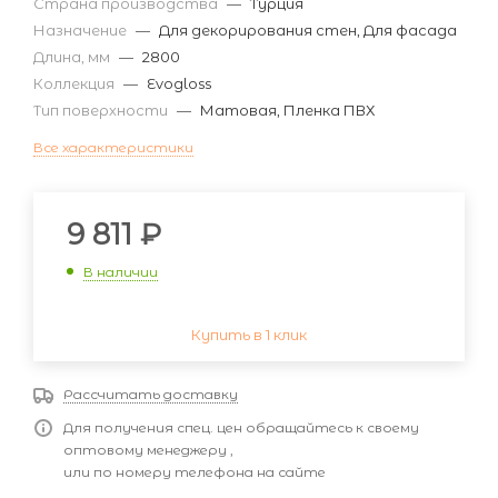
Страна производства
—
Турция
Назначение
—
Для декорирования стен, Для фасада
Длина, мм
—
2800
Коллекция
—
Evogloss
Тип поверхности
—
Матовая, Пленка ПВХ
Все характеристики
9 811
₽
В наличии
Купить в 1 клик
Рассчитать доставку
Для получения спец. цен обращайтесь к своему
оптовому менеджеру ,
или по номеру телефона на сайте