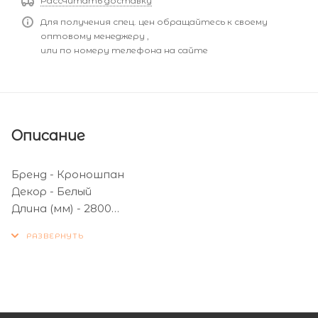
Рассчитать доставку
Для получения спец. цен обращайтесь к своему
оптовому менеджеру ,
или по номеру телефона на сайте
Описание
Бренд - Кроношпан
Декор - Белый
Длина (мм) - 2800
Ширина (мм) - 2070
Толщина (мм) - 3