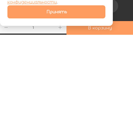
конфиденциальности
.
Подписаться на рассылку
Принять
+7 (800) 555-81-19
В корзину
ds24marketing@gmail.com
г. Махачкала, Хаджалмахинская
улица, 1
| ООО «ФУРНИПЛИТ» | ИНН 0572026060