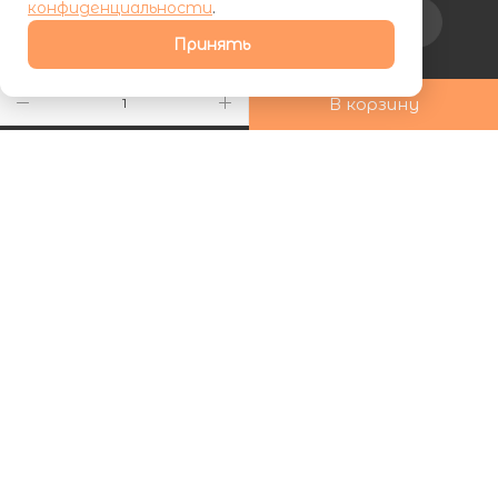
конфиденциальности
.
Подписаться на рассылку
Принять
+7 (800) 555-81-19
В корзину
ds24marketing@gmail.com
г. Махачкала, Хаджалмахинская
улица, 1
| ООО «ФУРНИПЛИТ» | ИНН 0572026060