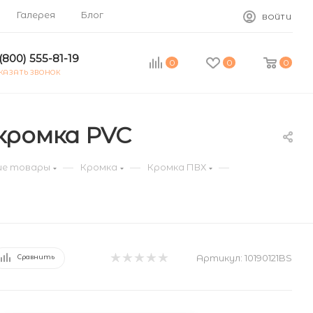
Галерея
Блог
ВОЙТИ
(800) 555-81-19
0
0
0
КАЗАТЬ ЗВОНОК
 кромка PVC
—
—
—
е товары
Кромка
Кромка ПВХ
Артикул:
10190121BS
Сравнить