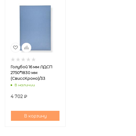
Голубой 16 мм ЛДСП
2750*1830 мм
(СвиссКроно)/33
В наличии
4 702
₽
В корзину