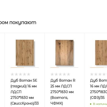
ром покупают
Дуб Вотан SE
Дуб Вотан R
Дуб Вот
(гладкий) 16 мм
25 мм ЛДСП
16 мм ЛД
ЛДСП
2750*1830 мм
2750*183
2750*1830 мм
(Вохтога,
(СФЗ)/35
(СвиссКроно)/33
ЧФМК)
В налич