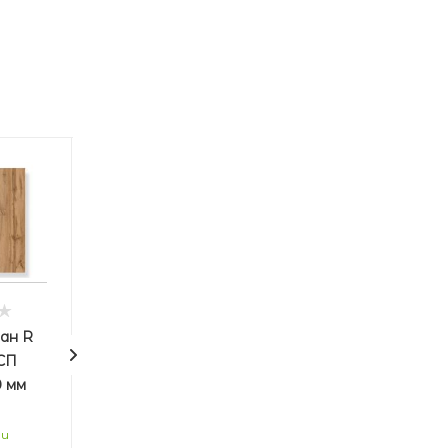
ан R
Дуб Вотан R
СП
10 мм ЛДСП
0 мм
2750*1830 мм
(СФЗ)/56
ии
В наличии