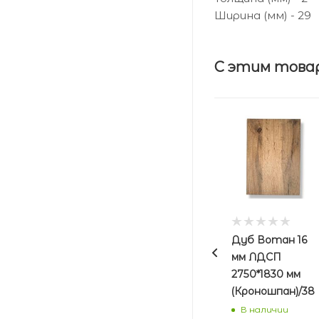
Ширина (мм) - 29
С этим това
Дуб Вотан 16
мм ЛДСП
2750*1830 мм
(Кроношпан)/38
В наличии