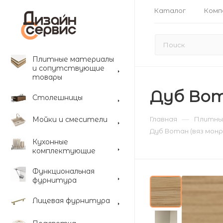
Каталог
Комп
Плитные материалы
и сопутствующие
товары
Дуб Вота
Столешницы
—
Мойки и смесители
Главная
Плитны
Дуб Вотан (вяз монро
Кухонные
комплектующие
Функциональная
фурнитура
Лицевая фурнитура