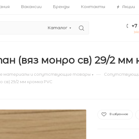
ания
Вакансии
Бренды
Контакты
Акции
+7 
Каталог
ЗА
н (вяз монро св) 29/2 мм
—
е материалы и сопутствующие товары
Сопутствующи
 св) 29/2 мм кромка PVC
В избранное