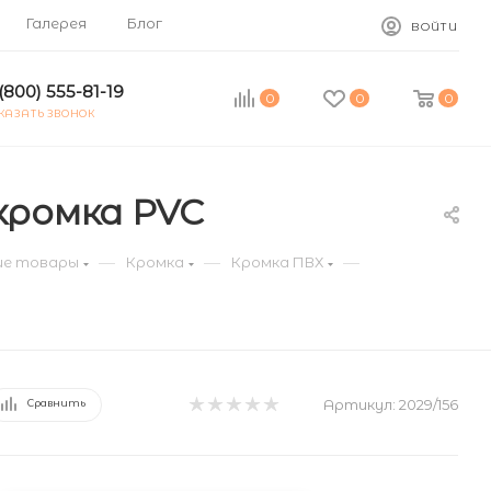
Галерея
Блог
ВОЙТИ
(800) 555-81-19
0
0
0
КАЗАТЬ ЗВОНОК
 кромка PVC
—
—
—
е товары
Кромка
Кромка ПВХ
Артикул:
2029/156
Сравнить