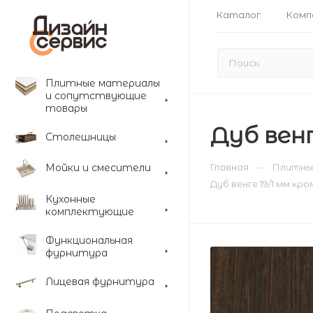
Каталог
Комп
Плитные материалы
и сопутствующие
товары
Дуб венг
Столешницы
—
Мойки и смесители
Главная
Плитны
Дуб венге 19/1 мм кр
Кухонные
комплектующие
Функциональная
фурнитура
Лицевая фурнитура