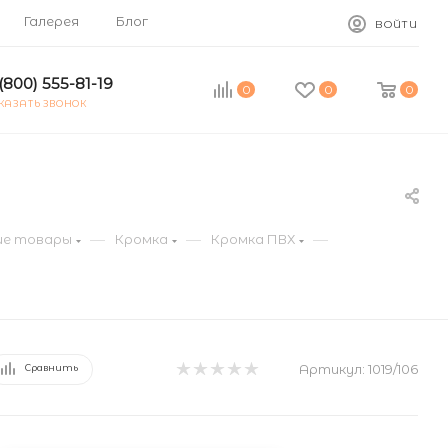
Галерея
Блог
ВОЙТИ
(800) 555-81-19
0
0
0
КАЗАТЬ ЗВОНОК
—
—
—
е товары
Кромка
Кромка ПВХ
Артикул:
1019/106
Сравнить