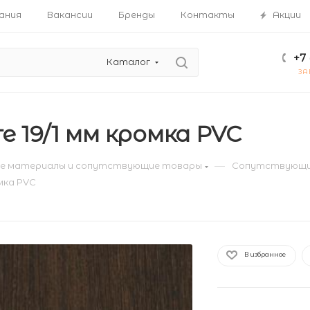
ания
Вакансии
Бренды
Контакты
Акции
+7 
Каталог
ЗА
е 19/1 мм кромка PVC
—
е материалы и сопутствующие товары
Сопутствующи
омка PVC
В избранное