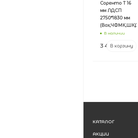
Соренто T 16
мм ЛДСП
2750*1830 мм
(Вох,ЧФМК,ШКД
В наличии
3 404
₽
В корзину
КАТАЛОГ
АКЦИИ