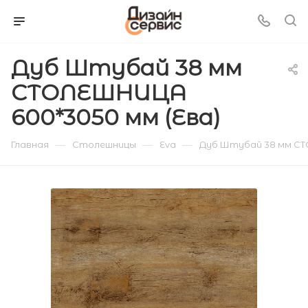
Дуб Штубай 38 мм
СТОЛЕШНИЦА
600*3050 мм (Ева)
—
—
—
Главная
Столешницы
Eva
Дуб Штубай 38 мм СТ