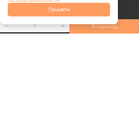
АКЦИИ
Принять
УСЛУГИ
В корзину
КОМПАНИЯ
ИНФОРМАЦИЯ
КАК КУПИТЬ
Подписаться на рассылку
+7 (800) 555-81-19
ds24marketing@gmail.com