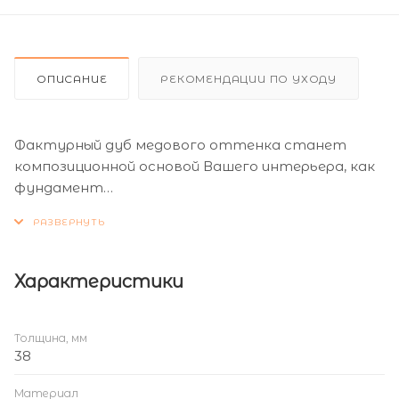
ОПИСАНИЕ
РЕКОМЕНДАЦИИ ПО УХОДУ
Фактурный дуб медового оттенка станет
композиционной основой Вашего интерьера, как
фундамент
надежности и уверенности в нашем
переменчивом современном мире.
Натуральный и изысканный, Дуб Штубай
Характеристики
составит гармоничный ансамбль с самыми
актуальными
декорами кухонных фасадов.
Толщина, мм
38
Материал